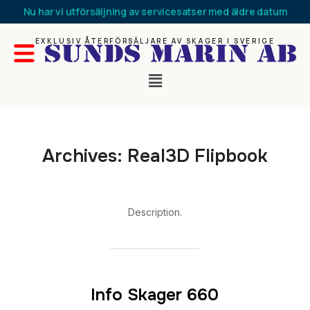
Nu har vi utförsäljning av servicesatser med äldre datum
EXKLUSIV ÅTERFÖRSÄLJARE AV SKAGER I SVERIGE
Archives:
Real3D Flipbook
Description.
Info Skager 660